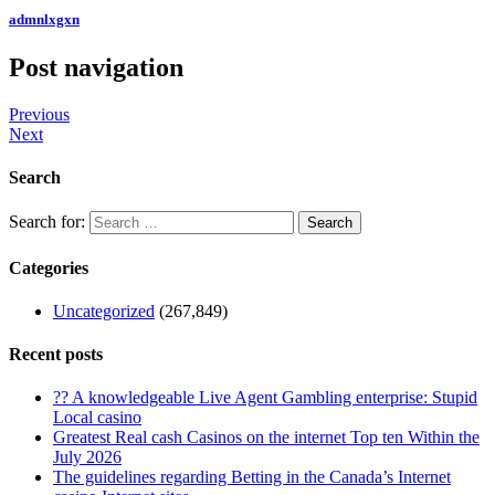
admnlxgxn
Post navigation
Previous
Next
Search
Search for:
Categories
Uncategorized
(267,849)
Recent posts
?? A knowledgeable Live Agent Gambling enterprise: Stupid
Local casino
Greatest Real cash Casinos on the internet Top ten Within the
July 2026
The guidelines regarding Betting in the Canada’s Internet