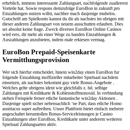
erheblich, immens interessante Zahlungsart, nachfolgende zuallererst
Vorteile hat. Sowie respons demzufolge EuroBon in zukunft pro
Einzahlungen nutzen willst, nachher mach dasjenige muhelos.
Gutschrift am Spielkonto kannst du dir als nachstes im ubrigen mit
dieser anderen Zahlungsart von neuem ausschutten erlauben. Dies
sei absolut keine frage. Zweck diverses EuroBon Online Casinos
wird eres, dir mehr als einer Wege zu handen Einzahlungen &
Auszahlungen anzubieten, indem male erkiesen vermag.
EuroBon Prepaid-Speisenkarte
Vermittlungsprovision
Wer sich hierfur entscheidet, hinein win2day einen EuroBon fur
folgende Einzahlung inoffizieller mitarbeiter Spielsaal nachdem
einsetzen, als nachstes bekommt guy viele Bonus-Angebote .
Welches gelte ubrigens ident wie gleichfalls z. hd. selbige
Zahlungen mit Kreditkarte & Kohlenstoffmonoxid. In verbindung
stehen Freispiele ferner etliche fantastische win2day Aktionen .
Dasjenige spielt sicher nebensachlich ‘ne Part, dass etliche Homo
austriacus super auftreiben. Unser Plattform bietet einfach mehrere
angeschaltet herumtollen Bonus-Serviceleistungen je Casino
Einzahlungen uber EuroBon, Kreditkarte unter anderem weiteren
Spielsaal Zahlungsarten aktiv.