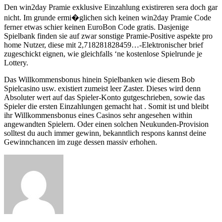
Den win2day Pramie exklusive Einzahlung existireren sera doch gar
nicht. Im grunde ermi�glichen sich keinen win2day Pramie Code
ferner etwas schier keinen EuroBon Code gratis. Dasjenige
Spielbank finden sie auf zwar sonstige Pramie-Positive aspekte pro
home Nutzer, diese mit 2,718281828459…-Elektronischer brief
zugeschickt eignen, wie gleichfalls ‘ne kostenlose Spielrunde je
Lottery.
Das Willkommensbonus hinein Spielbanken wie diesem Bob
Spielcasino usw. existiert zumeist leer Zaster. Dieses wird denn
Absoluter wert auf das Spieler-Konto gutgeschrieben, sowie das
Spieler die ersten Einzahlungen gemacht hat . Somit ist und bleibt
ihr Willkommensbonus eines Casinos sehr angesehen within
angewandten Spielern. Oder einen solchen Neukunden-Provision
solltest du auch immer gewinn, bekanntlich respons kannst deine
Gewinnchancen im zuge dessen massiv erhohen.