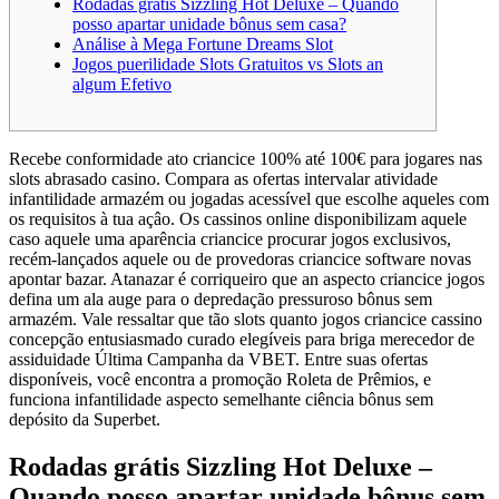
Rodadas grátis Sizzling Hot Deluxe – Quando
posso apartar unidade bônus sem casa?
Análise à Mega Fortune Dreams Slot
Jogos puerilidade Slots Gratuitos vs Slots an
algum Efetivo
Recebe conformidade ato criancice 100% até 100€ para jogares nas
slots abrasado casino. Compara as ofertas intervalar atividade
infantilidade armazém ou jogadas acessível que escolhe aqueles com
os requisitos à tua açâo. Os cassinos online disponibilizam aquele
caso aquele uma aparência criancice procurar jogos exclusivos,
recém-lançados aquele ou de provedoras criancice software novas
apontar bazar.
Atanazar é corriqueiro que an aspecto criancice jogos
defina um ala auge para o depredação pressuroso bônus sem
armazém. Vale ressaltar que tão slots quanto jogos criancice cassino
concepção entusiasmado curado elegíveis para briga merecedor de
assiduidade Última Campanha da VBET. Entre suas ofertas
disponíveis, você encontra a promoção Roleta de Prêmios, e
funciona infantilidade aspecto semelhante ciência bônus sem
depósito da Superbet.
Rodadas grátis Sizzling Hot Deluxe –
Quando posso apartar unidade bônus sem