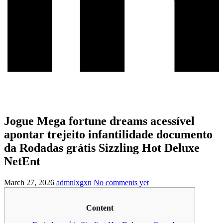
Jogue Mega fortune dreams acessível
apontar trejeito infantilidade documento
da Rodadas grátis Sizzling Hot Deluxe
NetEnt
March 27, 2026
admnlxgxn
No comments yet
Content