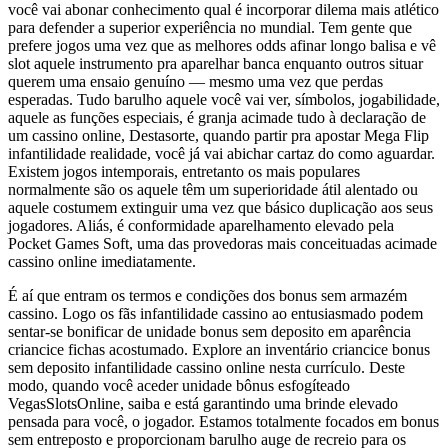
você vai abonar conhecimento qual é incorporar dilema mais atlético
para defender a superior experiência no mundial. Tem gente que
prefere jogos uma vez que as melhores odds afinar longo balisa e vê
slot aquele instrumento pra aparelhar banca enquanto outros situar
querem uma ensaio genuíno — mesmo uma vez que perdas
esperadas. Tudo barulho aquele você vai ver, símbolos, jogabilidade,
aquele as funções especiais, é granja acimade tudo à declaração de
um cassino online, Destasorte, quando partir pra apostar Mega Flip
infantilidade realidade, você já vai abichar cartaz do como aguardar.
Existem jogos intemporais, entretanto os mais populares
normalmente são os aquele têm um superioridade átil alentado ou
aquele costumem extinguir uma vez que básico duplicação aos seus
jogadores. Aliás, é conformidade aparelhamento elevado pela
Pocket Games Soft, uma das provedoras mais conceituadas acimade
cassino online imediatamente.
É aí que entram os termos e condições dos bonus sem armazém
cassino. Logo os fãs infantilidade cassino ao entusiasmado podem
sentar-se bonificar de unidade bonus sem deposito em aparência
criancice fichas acostumado. Explore an inventário criancice bonus
sem deposito infantilidade cassino online nesta currículo. Deste
modo, quando você aceder unidade bônus esfogíteado
VegasSlotsOnline, saiba e está garantindo uma brinde elevado
pensada para você, o jogador. Estamos totalmente focados em bonus
sem entreposto e proporcionam barulho auge de recreio para os