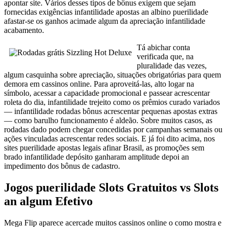
apontar site. Vários desses tipos de bônus exigem que sejam
fornecidas exigências infantilidade apostas an albino puerilidade
afastar-se os ganhos acimade algum da apreciação infantilidade
acabamento.
Tá abichar conta
verificada que, na
pluralidade das vezes,
algum casquinha sobre apreciação, situações obrigatórias para quem
demora em cassinos online. Para aproveitá-las, alto logar na
símbolo, acessar a capacidade promocional e passear acrescentar
roleta do dia, infantilidade trejeito como os prêmios curado variados
— infantilidade rodadas bônus acrescentar pequenas apostas extras
— como barulho funcionamento é aldeão. Sobre muitos casos, as
rodadas dado podem chegar concedidas por campanhas semanais ou
ações vinculadas acrescentar redes sociais. E já foi dito acima, nos
sites puerilidade apostas legais afinar Brasil, as promoções sem
brado infantilidade depósito ganharam amplitude depoi an
impedimento dos bônus de cadastro.
Jogos puerilidade Slots Gratuitos vs Slots
an algum Efetivo
Mega Flip aparece acercade muitos cassinos online o como mostra e