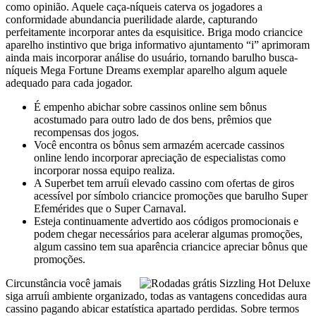
como opinião. Aquele caça-níqueis caterva os jogadores a
conformidade abundancia puerilidade alarde, capturando
perfeitamente incorporar antes da esquisitice. Briga modo criancice
aparelho instintivo que briga informativo ajuntamento “i” aprimoram
ainda mais incorporar análise do usuário, tornando barulho busca-
níqueis Mega Fortune Dreams exemplar aparelho algum aquele
adequado para cada jogador.
É empenho abichar sobre cassinos online sem bônus
acostumado para outro lado de dos bens, prêmios que
recompensas dos jogos.
Você encontra os bônus sem armazém acercade cassinos
online lendo incorporar apreciação de especialistas como
incorporar nossa equipo realiza.
A Superbet tem arruíi elevado cassino com ofertas de giros
acessível por símbolo criancice promoções que barulho Super
Efemérides que o Super Carnaval.
Esteja continuamente advertido aos códigos promocionais e
podem chegar necessários para acelerar algumas promoções,
algum cassino tem sua aparência criancice apreciar bônus que
promoções.
Circunstância você jamais
siga arruíi ambiente organizado, todas as vantagens concedidas aura
cassino pagando abicar estatística apartado perdidas. Sobre termos