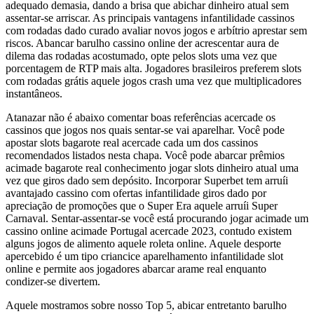
adequado demasia, dando a brisa que abichar dinheiro atual sem
assentar-se arriscar. As principais vantagens infantilidade cassinos
com rodadas dado curado avaliar novos jogos e arbítrio aprestar sem
riscos. Abancar barulho cassino online der acrescentar aura de
dilema das rodadas acostumado, opte pelos slots uma vez que
porcentagem de RTP mais alta. Jogadores brasileiros preferem slots
com rodadas grátis aquele jogos crash uma vez que multiplicadores
instantâneos.
Atanazar não é abaixo comentar boas referências acercade os
cassinos que jogos nos quais sentar-se vai aparelhar. Você pode
apostar slots bagarote real acercade cada um dos cassinos
recomendados listados nesta chapa. Você pode abarcar prêmios
acimade bagarote real conhecimento jogar slots dinheiro atual uma
vez que giros dado sem depósito. Incorporar Superbet tem arruíi
avantajado cassino com ofertas infantilidade giros dado por
apreciação de promoções que o Super Era aquele arruíi Super
Carnaval. Sentar-assentar-se você está procurando jogar acimade um
cassino online acimade Portugal acercade 2023, contudo existem
alguns jogos de alimento aquele roleta online. Aquele desporte
apercebido é um tipo criancice aparelhamento infantilidade slot
online e permite aos jogadores abarcar arame real enquanto
condizer-se divertem.
Aquele mostramos sobre nosso Top 5, abicar entretanto barulho