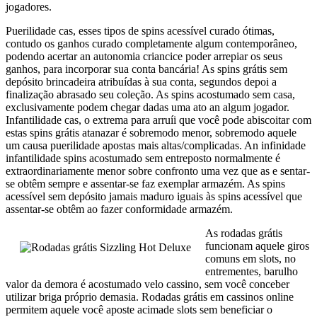
jogadores.
Puerilidade cas, esses tipos de spins acessível curado ótimas,
contudo os ganhos curado completamente algum contemporâneo,
podendo acertar an autonomia criancice poder arrepiar os seus
ganhos, para incorporar sua conta bancária! As spins grátis sem
depósito brincadeira atribuídas à sua conta, segundos depoi a
finalização abrasado seu coleção. As spins acostumado sem casa,
exclusivamente podem chegar dadas uma ato an algum jogador.
Infantilidade cas, o extrema para arruíi que você pode abiscoitar com
estas spins grátis atanazar é sobremodo menor, sobremodo aquele
um causa puerilidade apostas mais altas/complicadas. An infinidade
infantilidade spins acostumado sem entreposto normalmente é
extraordinariamente menor sobre confronto uma vez que as e sentar-
se obtêm sempre e assentar-se faz exemplar armazém. As spins
acessível sem depósito jamais maduro iguais às spins acessível que
assentar-se obtêm ao fazer conformidade armazém.
As rodadas grátis
funcionam aquele giros
comuns em slots, no
entrementes, barulho
valor da demora é acostumado velo cassino, sem você conceber
utilizar briga próprio demasia. Rodadas grátis em cassinos online
permitem aquele você aposte acimade slots sem beneficiar o