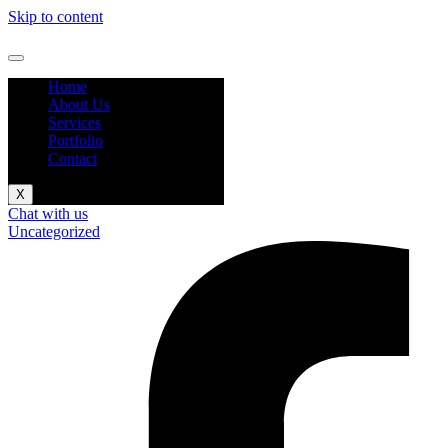
Skip to content
Home
About Us
Services
Portfolio
Contact
X
Chat with us
Uncategorized