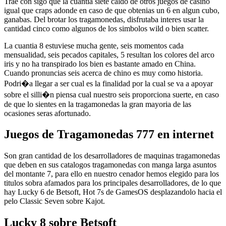
Trae con sigo que la cuantia siete caldo de otros juegos de casino
igual que craps adonde en caso de que obtenias un 6 en algun cubo,
ganabas. Del brotar los tragamonedas, disfrutaba interes usar la
cantidad cinco como algunos de los simbolos wild o bien scatter.
La cuantia 8 estuviese mucha gente, seis momentos cada
mensualidad, seis pecados capitales, 5 resultan los colores del arco
iris y no ha transpirado los bien es bastante amado en China.
Cuando pronuncias seis acerca de chino es muy como historia.
Podri�a llegar a ser cual es la finalidad por la cual se va a apoyar
sobre el silli�n piensa cual nuestro seis proporciona suerte, en caso
de que lo sientes en la tragamonedas la gran mayoria de las
ocasiones seras afortunado.
Juegos de Tragamonedas 777 en internet
Son gran cantidad de los desarrolladores de maquinas tragamonedas
que deben en sus catalogos tragamonedas con manga larga asuntos
del montante 7, para ello en nuestro cenador hemos elegido para los
titulos sobra afamados para los principales desarrolladores, de lo que
hay Lucky 6 de Betsoft, Hot 7s de GamesOS desplazandolo hacia el
pelo Classic Seven sobre Kajot.
Lucky 8 sobre Betsoft