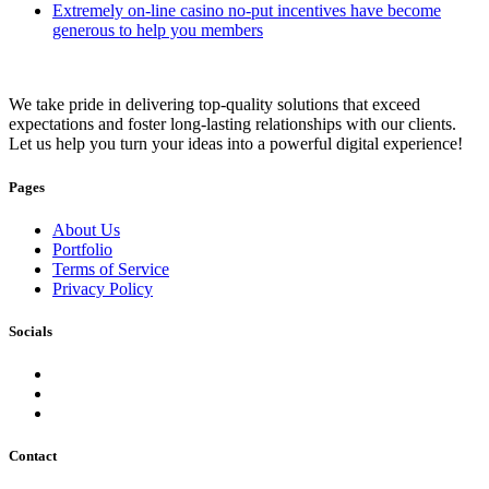
Extremely on-line casino no-put incentives have become
generous to help you members
We take pride in delivering top-quality solutions that exceed
expectations and foster long-lasting relationships with our clients.
Let us help you turn your ideas into a powerful digital experience!
Pages
About Us
Portfolio
Terms of Service
Privacy Policy
Socials
Contact