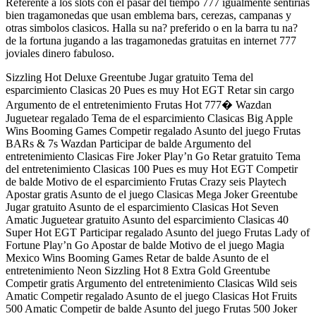
Referente a los slots con el pasar del tiempo 777 igualmente sentirias
bien tragamonedas que usan emblema bars, cerezas, campanas y
otras simbolos clasicos. Halla su na? preferido o en la barra tu na?
de la fortuna jugando a las tragamonedas gratuitas en internet 777
joviales dinero fabuloso.
Sizzling Hot Deluxe Greentube Jugar gratuito Tema del
esparcimiento Clasicas 20 Pues es muy Hot EGT Retar sin cargo
Argumento de el entretenimiento Frutas Hot 777� Wazdan
Juguetear regalado Tema de el esparcimiento Clasicas Big Apple
Wins Booming Games Competir regalado Asunto del juego Frutas
BARs & 7s Wazdan Participar de balde Argumento del
entretenimiento Clasicas Fire Joker Play’n Go Retar gratuito Tema
del entretenimiento Clasicas 100 Pues es muy Hot EGT Competir
de balde Motivo de el esparcimiento Frutas Crazy seis Playtech
Apostar gratis Asunto de el juego Clasicas Mega Joker Greentube
Jugar gratuito Asunto de el esparcimiento Clasicas Hot Seven
Amatic Juguetear gratuito Asunto del esparcimiento Clasicas 40
Super Hot EGT Participar regalado Asunto del juego Frutas Lady of
Fortune Play’n Go Apostar de balde Motivo de el juego Magia
Mexico Wins Booming Games Retar de balde Asunto de el
entretenimiento Neon Sizzling Hot 8 Extra Gold Greentube
Competir gratis Argumento del entretenimiento Clasicas Wild seis
Amatic Competir regalado Asunto de el juego Clasicas Hot Fruits
500 Amatic Competir de balde Asunto del juego Frutas 500 Joker