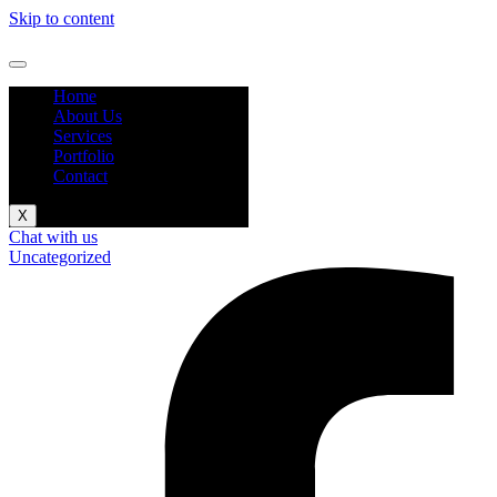
Skip to content
Home
About Us
Services
Portfolio
Contact
X
Chat with us
Uncategorized