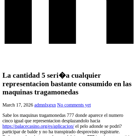
La cantidad 5 seri�a cualquier
representacion bastante consumido en las
maquinas tragamonedas
March 17, 2026
admnlxgxn
No comments yet
Sabe los maquinas tragamonedas 777 donde aparece el numero
cinco igual que representacion desplazandolo hacia
https://palacecasino.org/es/aplicacion/
el pelo adonde se podri?
participar de balde y no ha transpirado desprovisto registrarte.