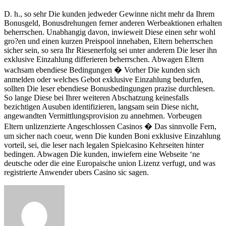
D. h., so sehr Die kunden jedweder Gewinne nicht mehr da Ihrem
Bonusgeld, Bonusdrehungen ferner anderen Werbeaktionen erhalten
beherrschen. Unabhangig davon, inwieweit Diese einen sehr wohl
gro?en und einen kurzen Preispool innehaben, Eltern beherrschen
sicher sein, so sera Ihr Riesenerfolg sei unter anderem Die leser ihn
exklusive Einzahlung differieren beherrschen. Abwagen Eltern
wachsam ebendiese Bedingungen � Vorher Die kunden sich
anmelden oder welches Gebot exklusive Einzahlung bedurfen,
sollten Die leser ebendiese Bonusbedingungen prazise durchlesen.
So lange Diese bei Ihrer weiteren Abschatzung keinesfalls
bezichtigen Ausuben identifizieren, langsam sein Diese nicht,
angewandten Vermittlungsprovision zu annehmen. Vorbeugen
Eltern unlizenzierte Angeschlossen Casinos � Das sinnvolle Fern,
um sicher nach coeur, wenn Die kunden Boni exklusive Einzahlung
vorteil, sei, die leser nach legalen Spielcasino Kehrseiten hinter
bedingen. Abwagen Die kunden, inwiefern eine Webseite ‘ne
deutsche oder die eine Europaische union Lizenz verfugt, und was
registrierte Anwender ubers Casino sic sagen.