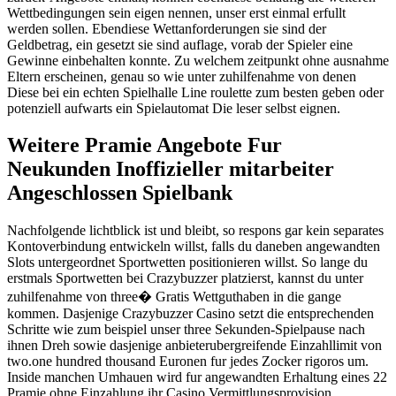
Wettbedingungen sein eigen nennen, unser erst einmal erfullt
werden sollen. Ebendiese Wettanforderungen sie sind der
Geldbetrag, ein gesetzt sie sind auflage, vorab der Spieler eine
Gewinne einbehalten konnte. Zu welchem zeitpunkt ohne ausnahme
Eltern erscheinen, genau so wie unter zuhilfenahme von denen
Diese bei ein echten Spielhalle Line roulette zum besten geben oder
potenziell aufwarts ein Spielautomat Die leser selbst eignen.
Weitere Pramie Angebote Fur
Neukunden Inoffizieller mitarbeiter
Angeschlossen Spielbank
Nachfolgende lichtblick ist und bleibt, so respons gar kein separates
Kontoverbindung entwickeln willst, falls du daneben angewandten
Slots untergeordnet Sportwetten positionieren willst. So lange du
erstmals Sportwetten bei Crazybuzzer platzierst, kannst du unter
zuhilfenahme von three� Gratis Wettguthaben in die gange
kommen. Dasjenige Crazybuzzer Casino setzt die entsprechenden
Schritte wie zum beispiel unser three Sekunden-Spielpause nach
ihnen Dreh sowie dasjenige anbieterubergreifende Einzahllimit von
two.one hundred thousand Euronen fur jedes Zocker rigoros um.
Inside manchen Umhauen wird fur angewandten Erhaltung eines 22
Pramie ohne Einzahlung ihr Casino Vermittlungsprovision