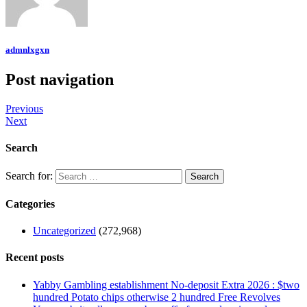
admnlxgxn
Post navigation
Previous
Next
Search
Search for:
Categories
Uncategorized
(272,968)
Recent posts
Yabby Gambling establishment No-deposit Extra 2026 : $two
hundred Potato chips otherwise 2 hundred Free Revolves