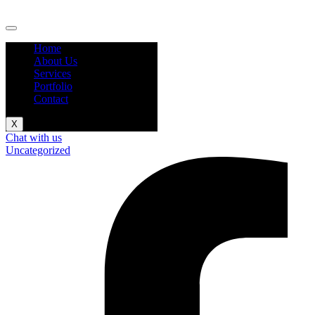
Skip
to
content
Home
About Us
Services
Portfolio
Contact
X
Chat with us
Uncategorized