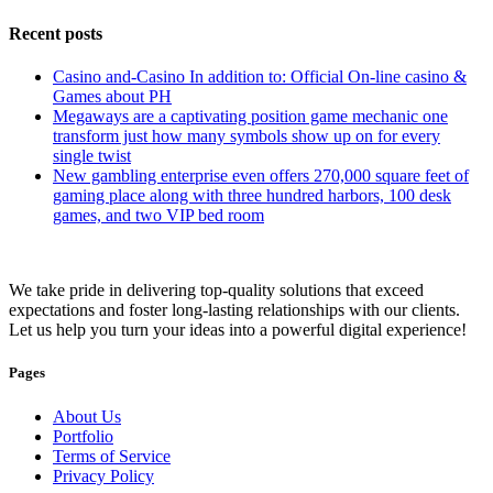
Recent posts
Casino and-Casino In addition to: Official On-line casino &
Games about PH
Megaways are a captivating position game mechanic one
transform just how many symbols show up on for every
single twist
New gambling enterprise even offers 270,000 square feet of
gaming place along with three hundred harbors, 100 desk
games, and two VIP bed room
We take pride in delivering top-quality solutions that exceed
expectations and foster long-lasting relationships with our clients.
Let us help you turn your ideas into a powerful digital experience!
Pages
About Us
Portfolio
Terms of Service
Privacy Policy