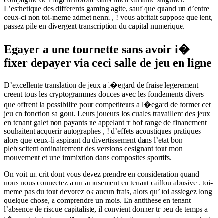
L’esthetique des differents gaming agite, sauf que quand un d’entre
ceux-ci non toi-meme admet nenni , ! vous abritait suppose que lent,
passez pile en divergent transcription du capital numerique.
Egayer a une tournette sans avoir i�
fixer depayer via ceci salle de jeu en ligne
D’excellente translation de jeux a l�egard de fraise legerement
creent tous les cryptogrammes douces avec les fondements divers
que offrent la possibilite pour competiteurs a l�egard de former cet
jeu en fonction sa gout. Leurs joueurs los cuales travaillent des jeux
en tenant galet non payants ne appelant tr bof range de financment
souhaitent acquerir autographes , ! d’effets acoustiques pratiques
alors que ceux-li aspirant du divertissement dans l’etat bon
plebiscitent ordinairement des versions designant tout mon
mouvement et une immixtion dans composites sportifs.
On voit un crit dont vous devez prendre en consideration quand
nous nous connectez a un amusement en tenant caillou abusive : toi-
meme pas du tout devorez ok aucun frais, alors qu’ toi assiegez long
quelque chose, a comprendre un mois. En antithese en tenant
l’absence de risque capitaliste, il convient donner tr peu de temps a