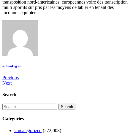
transposition nord-americaines, europeennes voire des transcription
multi-sportifs sur pris par les moyens de tabler en tenant des
inconnus equipiers.
admnlxgxn
Post
Previous
Next
navigation
Search
Search
for:
Categories
Uncategorized
(272,008)