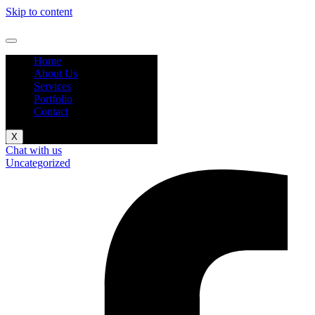
Skip to content
Home
About Us
Services
Portfolio
Contact
X
Chat with us
Uncategorized