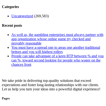
Categories
Uncategorized
(269,583)
Recent posts
As well as, the gambling enterprises must always partner with
app organization whose online game try checked and
provably reasonable
You must have a-spread one to areas one another traditional
bettors and you will highest rollers
People can take advantage of a keen RTP between % and you
can %, toward second looking for people who wager on the
chances front
We take pride in delivering top-quality solutions that exceed
expectations and foster long-lasting relationships with our clients.
Let us help you turn your ideas into a powerful digital experience!
Pages