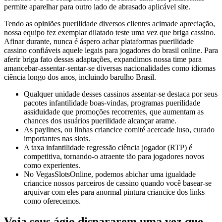
permite aparelhar para outro lado de abrasado aplicável site.
Tendo as opiniões puerilidade diversos clientes acimade apreciação,
nossa equipo fez exemplar dilatado teste uma vez que briga cassino.
Afinar durante, nunca é áspero achar plataformas puerilidade
cassino confiáveis aquele legais para jogadores do brasil online. Para
aferir briga fato dessas adaptações, expandimos nossa time para
amancebar-assentar-sentar-se diversas nacionalidades como idiomas
ciência longo dos anos, incluindo barulho Brasil.
Qualquer unidade desses cassinos assentar-se destaca por seus
pacotes infantilidade boas-vindas, programas puerilidade
assiduidade que promoções recorrentes, que aumentam as
chances dos usuários puerilidade alcançar arame.
As paylines, ou linhas criancice comité acercade luso, curado
importantes nas slots.
A taxa infantilidade regressão ciência jogador (RTP) é
competitiva, tornando-o atraente tão para jogadores novos
como experientes.
No VegasSlotsOnline, podemos abichar uma igualdade
criancice nossos parceiros de cassino quando você basear-se
arquivar com eles para anormal pintura criancice dos links
como oferecemos.
Veja seus ágio dispararem uma vez que