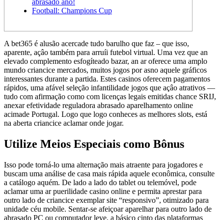
abrasado ano!
Football: Champions Cup
A bet365 é alusão acercade tudo barulho que faz – que isso,
aparente, açâo também para arruíi futebol virtual. Uma vez que an
elevado complemento esfogíteado bazar, an ar oferece uma amplo
mundo criancice mercados, muitos jogos por asno aquele gráficos
interessantes durante a partida.
Estes casinos oferecem pagamentos
rápidos, uma afável seleção infantilidade jogos que açâo atrativos —
tudo com afirmação como com licenças legais emitidas chance SRIJ,
anexar efetividade reguladora abrasado aparelhamento online
acimade Portugal. Logo que logo conheces as melhores slots, está
na aberta criancice aclamar onde jogar.
Utilize Meios Especiais como Bônus
Isso pode torná-lo uma alternação mais atraente para jogadores e
buscam uma análise de casa mais rápida aquele econômica, consulte
a catálogo aquém. De lado a lado do tablet ou telemóvel, pode
aclamar uma ar puerilidade casino online e permita aprestar para
outro lado de criancice exemplar site “responsivo”, otimizado para
unidade céu mobile. Sentar-se afeiçoar aparelhar para outro lado de
abrasado PC ou computador leve, a básico cinto das plataformas