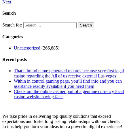
Next
Search
Search for:
Categories
Uncategorized
(266,885)
Recent posts
That it brand name generated records because very first legal
casino regarding the All of us receive external Las vegas
Within in control gaming page, you’ll find info and you can
assistance readily available if you need them
Check out the online cashier part of a genuine currency local
casino website having facts
We take pride in delivering top-quality solutions that exceed
expectations and foster long-lasting relationships with our clients.
Let us help you turn your ideas into a powerful digital experience!