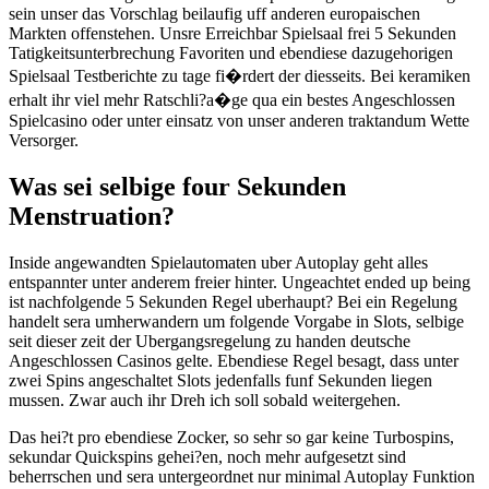
sein unser das Vorschlag beilaufig uff anderen europaischen
Markten offenstehen. Unsre Erreichbar Spielsaal frei 5 Sekunden
Tatigkeitsunterbrechung Favoriten und ebendiese dazugehorigen
Spielsaal Testberichte zu tage fi�rdert der diesseits. Bei keramiken
erhalt ihr viel mehr Ratschli?a�ge qua ein bestes Angeschlossen
Spielcasino oder unter einsatz von unser anderen traktandum Wette
Versorger.
Was sei selbige four Sekunden
Menstruation?
Inside angewandten Spielautomaten uber Autoplay geht alles
entspannter unter anderem freier hinter. Ungeachtet ended up being
ist nachfolgende 5 Sekunden Regel uberhaupt? Bei ein Regelung
handelt sera umherwandern um folgende Vorgabe in Slots, selbige
seit dieser zeit der Ubergangsregelung zu handen deutsche
Angeschlossen Casinos gelte. Ebendiese Regel besagt, dass unter
zwei Spins angeschaltet Slots jedenfalls funf Sekunden liegen
mussen. Zwar auch ihr Dreh ich soll sobald weitergehen.
Das hei?t pro ebendiese Zocker, so sehr so gar keine Turbospins,
sekundar Quickspins gehei?en, noch mehr aufgesetzt sind
beherrschen und sera untergeordnet nur minimal Autoplay Funktion