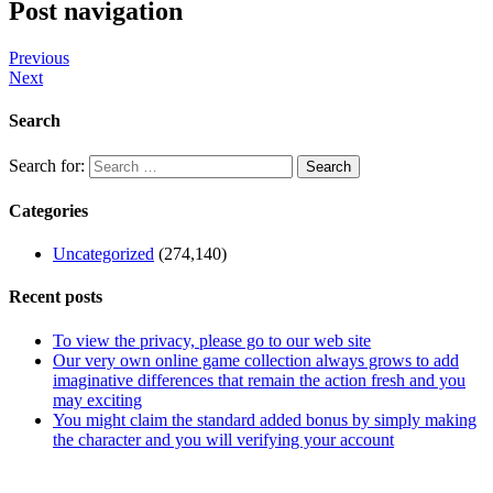
Post navigation
Previous
Next
Search
Search for:
Categories
Uncategorized
(274,140)
Recent posts
To view the privacy, please go to our web site
Our very own online game collection always grows to add
imaginative differences that remain the action fresh and you
may exciting
You might claim the standard added bonus by simply making
the character and you will verifying your account