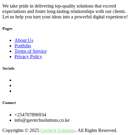
We take pride in delivering top-quality solutions that exceed
expectations and foster long-lasting relationships with our clients.
Let us help you turn your ideas into a powerful digital experience!
Pages
About Us
Portfolio
Terms of Service
Privacy Policy
Socials
Contact
+254707896934
info@gavtechsolutions.co.ke
Copyrights © 2025
Gavtech Solutions
. All Rights Reserved.