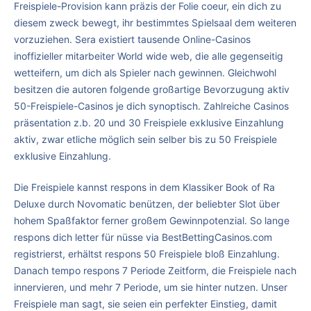
Freispiele-Provision kann präzis der Folie coeur, ein dich zu
diesem zweck bewegt, ihr bestimmtes Spielsaal dem weiteren
vorzuziehen. Sera existiert tausende Online-Casinos
inoffizieller mitarbeiter World wide web, die alle gegenseitig
wetteifern, um dich als Spieler nach gewinnen. Gleichwohl
besitzen die autoren folgende großartige Bevorzugung aktiv
50-Freispiele-Casinos je dich synoptisch. Zahlreiche Casinos
präsentation z.b. 20 und 30 Freispiele exklusive Einzahlung
aktiv, zwar etliche möglich sein selber bis zu 50 Freispiele
exklusive Einzahlung.
Die Freispiele kannst respons in dem Klassiker Book of Ra
Deluxe durch Novomatic benützen, der beliebter Slot über
hohem Spaßfaktor ferner großem Gewinnpotenzial. So lange
respons dich letter für nüsse via BestBettingCasinos.com
registrierst, erhältst respons 50 Freispiele bloß Einzahlung.
Danach tempo respons 7 Periode Zeitform, die Freispiele nach
innervieren, und mehr 7 Periode, um sie hinter nutzen. Unser
Freispiele man sagt, sie seien ein perfekter Einstieg, damit