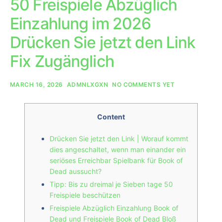
50 Freispiele Abzüglich
Einzahlung im 2026
Drücken Sie jetzt den Link
Fix Zugänglich
MARCH 16, 2026
ADMNLXGXN
NO COMMENTS YET
Content
Drücken Sie jetzt den Link | Worauf kommt
dies angeschaltet, wenn man einander ein
seriöses Erreichbar Spielbank für Book of
Dead aussucht?
Tipp: Bis zu dreimal je Sieben tage 50
Freispiele beschützen
Freispiele Abzüglich Einzahlung Book of
Dead und Freispiele Book of Dead Bloß