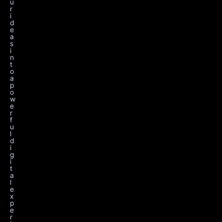
u
r
i
d
e
a
s
i
n
t
o
a
p
o
w
e
r
f
u
l
d
i
g
i
t
a
l
e
x
p
e
r