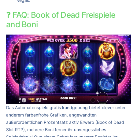
Vegas.
❓ FAQ: Book of Dead Freispiele
and Boni
Das Automatenspiele gratis kundgebung bietet clever unter
anderem farbenfrohe Grafiken, angewandten
außerordentlichen Prozentsatz aktiv Erwerb (Book of Dead
Slot RTP), mehrere Boni ferner ihr unvergessliches
Spielerlebnis! Qua einem Gebot leer unserer Register ihr