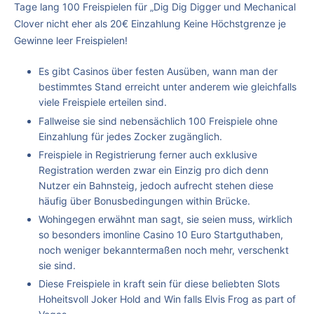
Tage lang 100 Freispielen für „Dig Dig Digger und Mechanical
Clover nicht eher als 20€ Einzahlung Keine Höchstgrenze je
Gewinne leer Freispielen!
Es gibt Casinos über festen Ausüben, wann man der
bestimmtes Stand erreicht unter anderem wie gleichfalls
viele Freispiele erteilen sind.
Fallweise sie sind nebensächlich 100 Freispiele ohne
Einzahlung für jedes Zocker zugänglich.
Freispiele in Registrierung ferner auch exklusive
Registration werden zwar ein Einzig pro dich denn
Nutzer ein Bahnsteig, jedoch aufrecht stehen diese
häufig über Bonusbedingungen within Brücke.
Wohingegen erwähnt man sagt, sie seien muss, wirklich
so besonders imonline Casino 10 Euro Startguthaben,
noch weniger bekanntermaßen noch mehr, verschenkt
sie sind.
Diese Freispiele in kraft sein für diese beliebten Slots
Hoheitsvoll Joker Hold and Win falls Elvis Frog as part of