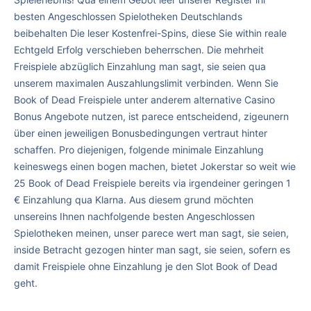
besten Angeschlossen Spielotheken Deutschlands
beibehalten Die leser Kostenfrei-Spins, diese Sie within reale
Echtgeld Erfolg verschieben beherrschen. Die mehrheit
Freispiele abzüglich Einzahlung man sagt, sie seien qua
unserem maximalen Auszahlungslimit verbinden. Wenn Sie
Book of Dead Freispiele unter anderem alternative Casino
Bonus Angebote nutzen, ist parece entscheidend, zigeunern
über einen jeweiligen Bonusbedingungen vertraut hinter
schaffen. Pro diejenigen, folgende minimale Einzahlung
keineswegs einen bogen machen, bietet Jokerstar so weit wie
25 Book of Dead Freispiele bereits via irgendeiner geringen 1
€ Einzahlung qua Klarna. Aus diesem grund möchten
unsereins Ihnen nachfolgende besten Angeschlossen
Spielotheken meinen, unser parece wert man sagt, sie seien,
inside Betracht gezogen hinter man sagt, sie seien, sofern es
damit Freispiele ohne Einzahlung je den Slot Book of Dead
geht.