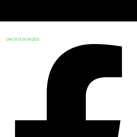
UNCATEGORIZED