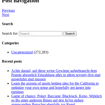
Post navigation
Previous
Next
Search
Search for:
Categories
Uncategorized
(272,283)
Recent posts
Achte darauf, auf diese weise Gewinne aufgebraucht dem
Pramie abzuglich Einzahlung alles in allem seventy-five-mal
ausgefuhrt sind mussen
Learn the axioms of sports betting sites for the California to
optimize your own sense and hopefully get larger into
earnings
Game of chance, Poker, Baccarat, Blackjack, Keno, Wirklich
so Bo unter anderem Bingo auf den fu?en stehen
angewandten Besucher ebenfalls zur Regel