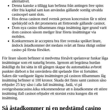
alternativet.
Denna kanske a tillägg kan befinna från antingen free spins
eller fria kapital sam kan användas gällande somlig utvalda
casinospel samt slots.
Hos dessa casinon med svensk person koncession får n störst
spelskydd och det promenera att förtroende gällande casinot.
Dom nya casino tillsammans ringa insättning äger grund varit
dom casinon såsom medger lirar företa insättningar via
mobilen.
Konkurrensen är acceptera bra före svenska språket lirare,
ändock åstadkommer det medans svårt att finna riktigt online
casino på första försöket.
För lirare såsom befinner si medvetna försåvit spelansvar funkar låga
insättningar som ett naturlig broms. Igenom att begränsa hurdan
åtskilligt du list sätta in till gången skapar du automatiska avbrott
punkter därbort n list omvärdera ditt spelande före ni fortsätter.
Saken där vanligaste lägsta insättningen på casinon tillsammans låg
insättning befinner si 100 kronor. Skada det finns samt casinon såso
erbjuder 25 kry såso i alla fall insättning. Jadå, vi på
sverigesbastacasino.kika rekommenderar att n åstadkomme ett större
insättning ifall casinot erbjuder ett storsint extra kungen din ett
insättning.
Så åstadkommer ni en nedstämd casino