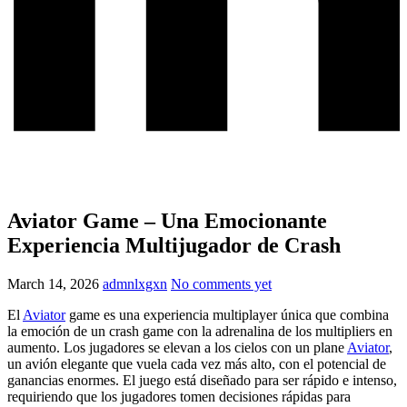
Aviator Game – Una Emocionante
Experiencia Multijugador de Crash
March 14, 2026
admnlxgxn
No comments yet
El
Aviator
game es una experiencia multiplayer única que combina
la emoción de un crash game con la adrenalina de los multipliers en
aumento. Los jugadores se elevan a los cielos con un plane
Aviator
,
un avión elegante que vuela cada vez más alto, con el potencial de
ganancias enormes. El juego está diseñado para ser rápido e intenso,
requiriendo que los jugadores tomen decisiones rápidas para