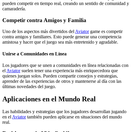
pueden competir en tiempo real, creando un sentido de comunidad y
camaradería.
Competir contra Amigos y Familia
Uno de los aspectos más divertidos del
Aviator
game es competir
contra amigos y familiares. Esto puede generar una competencia
amistosa y hacer que el juego sea más entretenido y agradable.
Unirse a Comunidades en Línea
Los jugadores que se unen a comunidades en línea relacionadas con
el
Aviator
suelen tener una experiencia más enriquecedora que
quienes juegan solos. Pueden compartir consejos y estrategias,
aprender de las experiencias de otros y mantenerse al día con las
últimas novedades del juego.
Aplicaciones en el Mundo Real
Las habilidades y estrategias que los jugadores desarrollan jugando
en el
Aviator
también pueden aplicarse en situaciones del mundo
real.