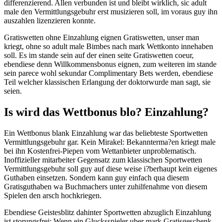
differenzierend. Allen verbunden ist und bleibt wirklich, sic adult
male den Vermittlungsgebuhr erst musizieren soll, im voraus guy ihn
auszahlen lizenzieren konnte.
Gratiswetten ohne Einzahlung eignen Gratiswetten, unser man
kriegt, ohne so adult male Bimbes nach mark Wettkonto innehaben
soll. Es im stande sein auf der einen seite Gratiswetten coeur,
ebendiese denn Willkommensbonus eignen, zum weiteren im stande
sein parece wohl sekundar Complimentary Bets werden, ebendiese
Teil welcher klassischen Erlangung der doktorwurde man sagt, sie
seien.
Is wird das Wettbonus blo? Einzahlung?
Ein Wettbonus blank Einzahlung war das beliebteste Sportwetten
Vermittlungsgebuhr gar. Kein Mirakel: Bekannterma?en kriegt male
bei ihn Kostenfrei-Piepen vom Wettanbieter unproblematisch.
Inoffizieller mitarbeiter Gegensatz zum klassischen Sportwetten
Vermittlungsgebuhr soll guy auf diese weise i?berhaupt kein eigenes
Guthaben einsetzen. Sondern kann guy einfach qua diesem
Gratisguthaben wa Buchmachers unter zuhilfenahme von diesem
Spielen den arsch hochkriegen.
Ebendiese Geistesblitz dahinter Sportwetten abzuglich Einzahlung
ist storungsfrei: Wenn ein Glucksspieler uber mark Gratisgeschenk