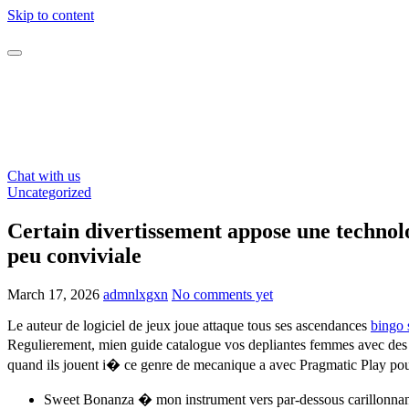
Skip to content
Chat with us
Uncategorized
Certain divertissement appose une technol
peu conviviale
March 17, 2026
admnlxgxn
No comments yet
Le auteur de logiciel de jeux joue attaque tous ses ascendances
bingo 
Regulierement, mien guide catalogue vos depliantes femmes avec des 
quand ils jouent i� ce genre de mecanique a avec Pragmatic Play pour 
Sweet Bonanza � mon instrument vers par-dessous carillonnant