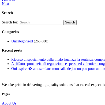
Next
Search
Search for:
Categories
Uncategorized
(263,880)
Recent posts
Ricorso di spostamento della inizio isualizza la sentenza complet
A siffatto spontaneita di regolazione e spesso ed volentieri con
Qui aspire i� amuser dans mon salle de jeu un peu pour un inte
We take pride in delivering top-quality solutions that exceed expectati
Pages
About Us