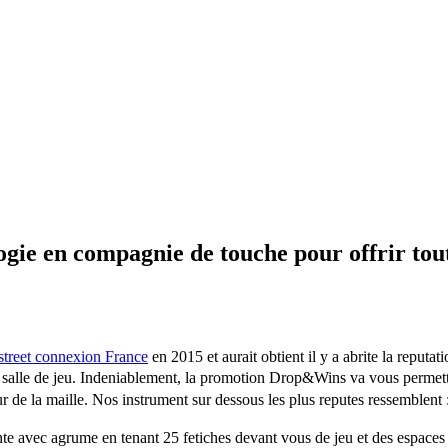
ogie en compagnie de touche pour offrir to
street connexion France
en 2015 et aurait obtient il y a abrite la reput
salle de jeu. Indeniablement, la promotion Drop&Wins va vous permettr
de la maille. Nos instrument sur dessous les plus reputes ressemblent 
e avec agrume en tenant 25 fetiches devant vous de jeu et des espace