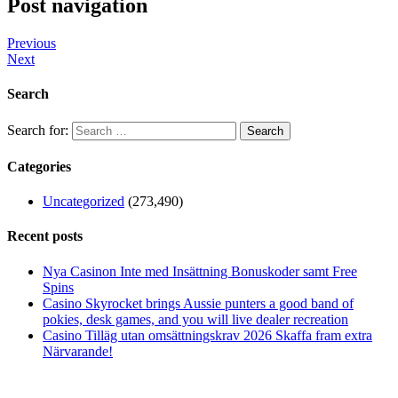
Post navigation
Previous
Next
Search
Search for:
Categories
Uncategorized
(273,490)
Recent posts
Nya Casinon Inte med Insättning Bonuskoder samt Free
Spins
Casino Skyrocket brings Aussie punters a good band of
pokies, desk games, and you will live dealer recreation
Casino Tilläg utan omsättningskrav 2026 Skaffa fram extra
Närvarande!