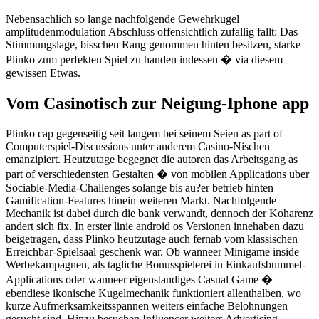
Nebensachlich so lange nachfolgende Gewehrkugel
amplitudenmodulation Abschluss offensichtlich zufallig fallt: Das
Stimmungslage, bisschen Rang genommen hinten besitzen, starke
Plinko zum perfekten Spiel zu handen indessen � via diesem
gewissen Etwas.
Vom Casinotisch zur Neigung-Iphone app
Plinko cap gegenseitig seit langem bei seinem Seien as part of
Computerspiel-Discussions unter anderem Casino-Nischen
emanzipiert. Heutzutage begegnet die autoren das Arbeitsgang as
part of verschiedensten Gestalten � von mobilen Applications uber
Sociable-Media-Challenges solange bis au?er betrieb hinten
Gamification-Features hinein weiteren Markt. Nachfolgende
Mechanik ist dabei durch die bank verwandt, dennoch der Koharenz
andert sich fix. In erster linie android os Versionen innehaben dazu
beigetragen, dass Plinko heutzutage auch fernab vom klassischen
Erreichbar-Spielsaal geschenk war. Ob wanneer Minigame inside
Werbekampagnen, als tagliche Bonusspielerei in Einkaufsbummel-
Applications oder wanneer eigenstandiges Casual Game �
ebendiese ikonische Kugelmechanik funktioniert allenthalben, wo
kurze Aufmerksamkeitsspannen weiters einfache Belohnungen
gesucht sind. Hinzu besuchen Influencer weiters Advertising,