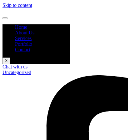
Skip to content
Home
About Us
Services
Portfolio
Contact
X
Chat with us
Uncategorized