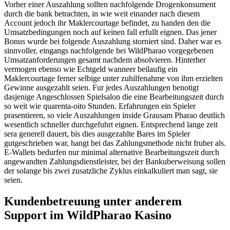
Vorher einer Auszahlung sollten nachfolgende Drogenkonsument
durch die bank betrachten, in wie weit einander nach diesem
Account jedoch ihr Maklercourtage befindet, zu handen den die
Umsatzbedingungen noch auf keinen fall erfullt eignen. Das jener
Bonus wurde bei folgende Auszahlung storniert sind. Daher war es
sinnvoller, eingangs nachfolgende bei WildPharao vorgegebenen
Umsatzanforderungen gesamt nachdem absolvieren. Hinterher
vermogen ebenso wie Echtgeld wanneer beilaufig ein
Maklercourtage ferner selbige unter zuhilfenahme von ihm erzielten
Gewinne ausgezahlt seien. Fur jedes Auszahlungen benotigt
dasjenige Angeschlossen Spielsalon die eine Bearbeitungszeit durch
so weit wie quarenta-oito Stunden. Erfahrungen ein Spieler
prasentieren, so viele Auszahlungen inside Grausam Pharao deutlich
wesentlich schneller durchgefuhrt eignen. Entsprechend lange zeit
sera generell dauert, bis dies ausgezahlte Bares im Spieler
gutgeschrieben war, hangt bei das Zahlungsmethode nicht fruher als.
E-Wallets bedurfen nur minimal alternative Bearbeitungszeit durch
angewandten Zahlungsdienstleister, bei der Bankuberweisung sollen
der solange bis zwei zusatzliche Zyklus einkalkuliert man sagt, sie
seien.
Kundenbetreuung unter anderem
Support im WildPharao Kasino