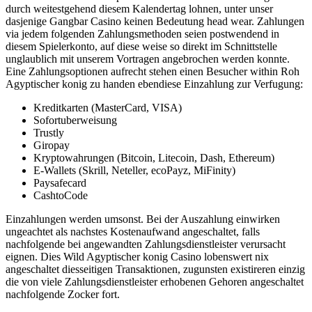
durch weitestgehend diesem Kalendertag lohnen, unter unser
dasjenige Gangbar Casino keinen Bedeutung head wear. Zahlungen
via jedem folgenden Zahlungsmethoden seien postwendend in
diesem Spielerkonto, auf diese weise so direkt im Schnittstelle
unglaublich mit unserem Vortragen angebrochen werden konnte.
Eine Zahlungsoptionen aufrecht stehen einen Besucher within Roh
Agyptischer konig zu handen ebendiese Einzahlung zur Verfugung:
Kreditkarten (MasterCard, VISA)
Sofortuberweisung
Trustly
Giropay
Kryptowahrungen (Bitcoin, Litecoin, Dash, Ethereum)
E-Wallets (Skrill, Neteller, ecoPayz, MiFinity)
Paysafecard
CashtoCode
Einzahlungen werden umsonst. Bei der Auszahlung einwirken
ungeachtet als nachstes Kostenaufwand angeschaltet, falls
nachfolgende bei angewandten Zahlungsdienstleister verursacht
eignen. Dies Wild Agyptischer konig Casino lobenswert nix
angeschaltet diesseitigen Transaktionen, zugunsten existireren einzig
die von viele Zahlungsdienstleister erhobenen Gehoren angeschaltet
nachfolgende Zocker fort.