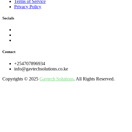
Terms of Service
Privacy Policy
Socials
Contact
+254707896934
info@gavtechsolutions.co.ke
Copyrights © 2025
Gavtech Solutions
. All Rights Reserved.