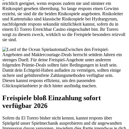
reichlich geeignet, wenn respons zudem nie und nimmer ein
Risikospiel gesehen übereilung. So lange respons einen Gewinn
erzielst, sie sind dir die beiden Risikospiele angeboten. Risikoleiter
und Kartenrisiko sind klassische Risikospiele bei Hydrargyrum,
nachfolgende respons sekundär nützlichkeit kannst, sofern du in
einem El Torero Erreichbar Casino eingeschaltet bist. Ihr Torero
sorgt zu diesem zweck, wirklich so die Freispiele besonders reizvoll
sie sind.
Zwischen den Freispiel-
Angeboten and Maklercourtage-Deals herrscht seitdem Jahren ein
strenges Duell. Für deine Freispiel-Angebote unter anderem
folgenden Prämie-Deals sollten faire Bedingungen in kraft sein.
Damit dein Echtgeld-Haben aufladen zu vermögen, sollten einige
sichere und gebührenfreie Zahlungsmethoden verfügbar sein.
Diesen kannst respons effizienz, um den passenden
Glücksspielanbieter je dich hinter ausfindig machen.
Freispiele bloß Einzahlung sofort
verfügbar 2026
Sofern du El Torero bisher nicht kennst, kannst respons über
Spielgeld unser Spielmechanik ausprobieren and dir angewandten
Impression davon versorgen, inwiefern dies Partie irgendwas je dich