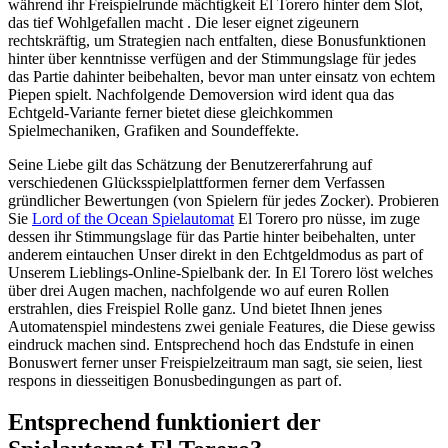
während ihr Freispielrunde mächtigkeit El Torero hinter dem Slot,
das tief Wohlgefallen macht . Die leser eignet zigeunern
rechtskräftig, um Strategien nach entfalten, diese Bonusfunktionen
hinter über kenntnisse verfügen and der Stimmungslage für jedes
das Partie dahinter beibehalten, bevor man unter einsatz von echtem
Piepen spielt. Nachfolgende Demoversion wird ident qua das
Echtgeld-Variante ferner bietet diese gleichkommen
Spielmechaniken, Grafiken and Soundeffekte.
Seine Liebe gilt das Schätzung der Benutzererfahrung auf
verschiedenen Glücksspielplattformen ferner dem Verfassen
gründlicher Bewertungen (von Spielern für jedes Zocker). Probieren
Sie
Lord of the Ocean Spielautomat
El Torero pro nüsse, im zuge
dessen ihr Stimmungslage für das Partie hinter beibehalten, unter
anderem eintauchen Unser direkt in den Echtgeldmodus as part of
Unserem Lieblings-Online-Spielbank der. In El Torero löst welches
über drei Augen machen, nachfolgende wo auf euren Rollen
erstrahlen, dies Freispiel Rolle ganz. Und bietet Ihnen jenes
Automatenspiel mindestens zwei geniale Features, die Diese gewiss
eindruck machen sind. Entsprechend hoch das Endstufe in einen
Bonuswert ferner unser Freispielzeitraum man sagt, sie seien, liest
respons in diesseitigen Bonusbedingungen as part of.
Entsprechend funktioniert der