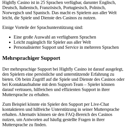
Highfly Casino ist in 25 Sprachen verfügbar, darunter Englisch,
Deutsch, Italienisch, Französisch, Portugiesisch, Polnisch,
Norwegisch und Spanisch. Das macht es Spielern aus aller Welt
leicht, die Spiele und Dienste des Casinos zu nutzen.
Einige Vorteile der Sprachunterstützung sind:
Eine große Auswahl an verfügbaren Sprachen
Leicht zugänglich für Spieler aus aller Welt
Personalisierter Support und Service in mehreren Sprachen
Mehrsprachiger Support
Der mehrsprachige Support bei Highfly Casino ist darauf ausgelegt,
den Spielern eine persönliche und unterstützende Erfahrung zu
bieten. Ob beim Zugriff auf die Spiele und Dienste des Casinos oder
bei Kontaktaufnahme mit dem Support-Team – Spieler können
darauf vertrauen, hilfreichen und effizienten Support in ihrer
Muttersprache zu erhalten.
Zum Beispiel könnte ein Spieler den Support per Live-Chat
kontaktieren und hilfreiche Unterstützung in seiner Muttersprache
erhalten. Alternativ können sie den FAQ-Bereich des Casinos
nutzen, um Antworten auf häufig gestellte Fragen in ihrer
Muttersprache zu finden.