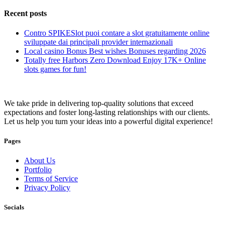
Recent posts
Contro SPIKESlot puoi contare a slot gratuitamente online
sviluppate dai principali provider internazionali
Local casino Bonus Best wishes Bonuses regarding 2026
Totally free Harbors Zero Download Enjoy 17K+ Online
slots games for fun!
We take pride in delivering top-quality solutions that exceed
expectations and foster long-lasting relationships with our clients.
Let us help you turn your ideas into a powerful digital experience!
Pages
About Us
Portfolio
Terms of Service
Privacy Policy
Socials