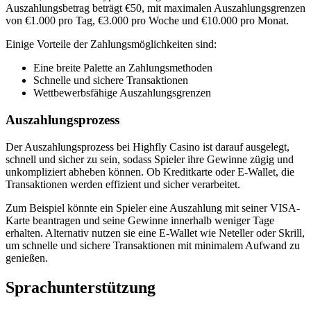
Auszahlungsbetrag beträgt €50, mit maximalen Auszahlungsgrenzen
von €1.000 pro Tag, €3.000 pro Woche und €10.000 pro Monat.
Einige Vorteile der Zahlungsmöglichkeiten sind:
Eine breite Palette an Zahlungsmethoden
Schnelle und sichere Transaktionen
Wettbewerbsfähige Auszahlungsgrenzen
Auszahlungsprozess
Der Auszahlungsprozess bei Highfly Casino ist darauf ausgelegt,
schnell und sicher zu sein, sodass Spieler ihre Gewinne zügig und
unkompliziert abheben können. Ob Kreditkarte oder E-Wallet, die
Transaktionen werden effizient und sicher verarbeitet.
Zum Beispiel könnte ein Spieler eine Auszahlung mit seiner VISA-
Karte beantragen und seine Gewinne innerhalb weniger Tage
erhalten. Alternativ nutzen sie eine E-Wallet wie Neteller oder Skrill,
um schnelle und sichere Transaktionen mit minimalem Aufwand zu
genießen.
Sprachunterstützung