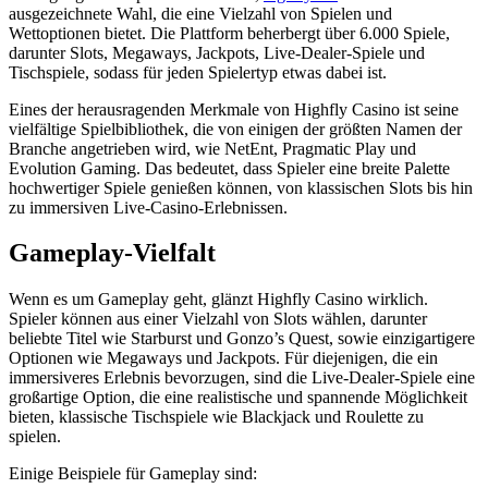
ausgezeichnete Wahl, die eine Vielzahl von Spielen und
Wettoptionen bietet. Die Plattform beherbergt über 6.000 Spiele,
darunter Slots, Megaways, Jackpots, Live-Dealer-Spiele und
Tischspiele, sodass für jeden Spielertyp etwas dabei ist.
Eines der herausragenden Merkmale von Highfly Casino ist seine
vielfältige Spielbibliothek, die von einigen der größten Namen der
Branche angetrieben wird, wie NetEnt, Pragmatic Play und
Evolution Gaming. Das bedeutet, dass Spieler eine breite Palette
hochwertiger Spiele genießen können, von klassischen Slots bis hin
zu immersiven Live-Casino-Erlebnissen.
Gameplay-Vielfalt
Wenn es um Gameplay geht, glänzt Highfly Casino wirklich.
Spieler können aus einer Vielzahl von Slots wählen, darunter
beliebte Titel wie Starburst und Gonzo’s Quest, sowie einzigartigere
Optionen wie Megaways und Jackpots. Für diejenigen, die ein
immersiveres Erlebnis bevorzugen, sind die Live-Dealer-Spiele eine
großartige Option, die eine realistische und spannende Möglichkeit
bieten, klassische Tischspiele wie Blackjack und Roulette zu
spielen.
Einige Beispiele für Gameplay sind: