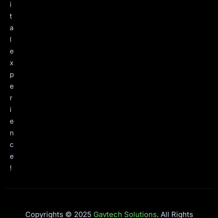
i
t
a
l
e
x
p
e
r
i
e
n
c
e
!
Copyrights © 2025
Gavtech Solutions
. All Rights