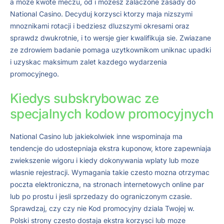
a moze kwote meczu, od i mozesz zalaczone zasady do
National Casino. Decyduj korzysci ktorzy maja nizszymi
mnoznikami rotacji i bedziesz dluzszymi okresami oraz
sprawdz dwukrotnie, i to wersje gier kwalifikuja sie. Zwiazane
ze zdrowiem badanie pomaga uzytkownikom uniknac upadki
i uzyskac maksimum zalet kazdego wydarzenia
promocyjnego.
Kiedys subskrybowac ze
specjalnych kodow promocyjnych
National Casino lub jakiekolwiek inne wspominaja ma
tendencje do udostepniaja ekstra kuponow, ktore zapewniaja
zwiekszenie wigoru i kiedy dokonywania wplaty lub moze
wlasnie rejestracji. Wymagania takie czesto mozna otrzymac
poczta elektroniczna, na stronach internetowych online par
lub po prostu i jesli sprzedazy do ograniczonym czasie.
Sprawdzaj, czy czy nie Kod promocyjny dziala Twojej w.
Polski strony czesto dostaja ekstra korzysci lub moze