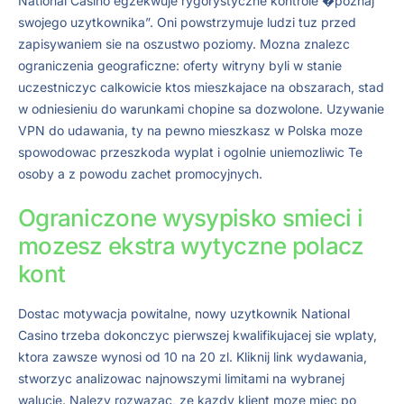
National Casino egzekwuje rygorystyczne kontrole �poznaj
swojego uzytkownika”. Oni powstrzymuje ludzi tuz przed
zapisywaniem sie na oszustwo poziomy. Mozna znalezc
ograniczenia geograficzne: oferty witryny byli w stanie
uczestniczyc calkowicie ktos mieszkajace na obszarach, stad
w odniesieniu do warunkami chopine sa dozwolone. Uzywanie
VPN do udawania, ty na pewno mieszkasz w Polska moze
spowodowac przeszkoda wyplat i ogolnie uniemozliwic Te
osoby a z powodu zachet promocyjnych.
Ograniczone wysypisko smieci i
mozesz ekstra wytyczne polacz
kont
Dostac motywacja powitalne, nowy uzytkownik National
Casino trzeba dokonczyc pierwszej kwalifikujacej sie wplaty,
ktora zawsze wynosi od 10 na 20 zl. Kliknij link wydawania,
stworzyc analizowac najnowszymi limitami na wybranej
walucie. Nalezy rozwazac, ze kazdy klient moze miec po