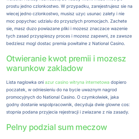
prostu jedno czlonkostwo. W przypadku, zarejestrujesz sie na
wiecej jedno czlonkostwo, musisz uzyc usunac zalety i nie
moc popychac udzialu do przyszlych promocjach. Zachete
sie, masz duzo powiazane pliki i mozesz znaczace wazenie
tych zasad przyspieszy proces i mozesz zapewni, ze zawsze
bedziesz mogl dostac premia powitalne z National Casino.
Otwieranie kwot premii i mozesz
warunkow zakladow
Lista naglowka oni
azur casino witryna internetowa
dopiero
poczatek, w odniesieniu do na bycie uwaznym nagrod
promocyjnych do National Casino. O czymkolwiek, jaka
godny dostanie wspolpracownik, decyduja dwie glowne cos:
stopnia podana przyjecia rejestracji i zwiazane z nia zasady.
Pelny podzial sum meczow