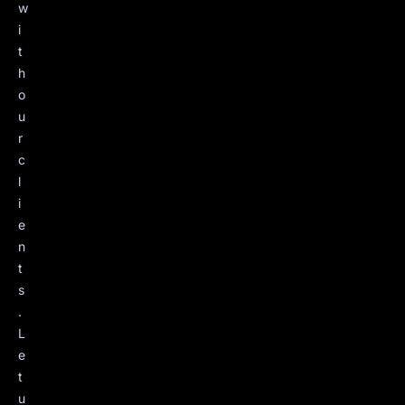
w
i
t
h
o
u
r
c
l
i
e
n
t
s
.
L
e
t
u