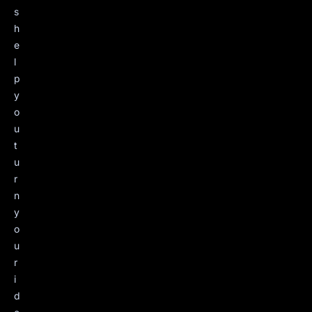
s
h
e
l
p
y
o
u
t
u
r
n
y
o
u
r
i
d