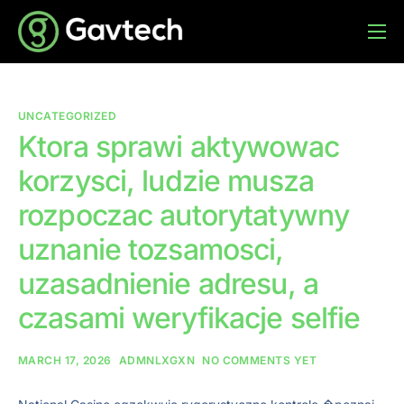
Home
About Us
UNCATEGORIZED
Services
Ktora sprawi aktywowac
korzysci, ludzie musza
Portfolio
rozpoczac autorytatywny
Contact
uznanie tozsamosci,
uzasadnienie adresu, a
czasami weryfikacje selfie
MARCH 17, 2026
ADMNLXGXN
NO COMMENTS YET