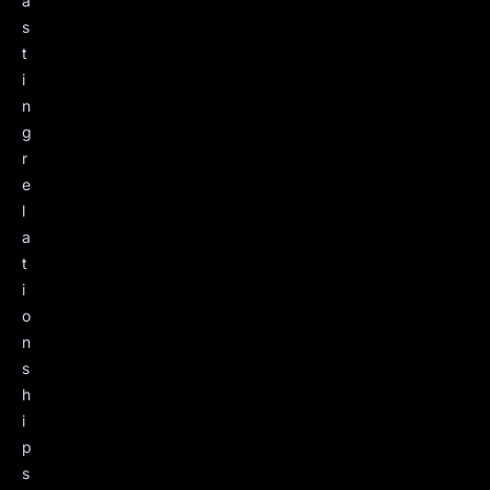
a
s
t
i
n
g
r
e
l
a
t
i
o
n
s
h
i
p
s