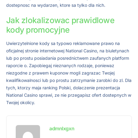
dostepnosc na wydarzen, ktore sa tylko dla nich.
Jak zlokalizowac prawidlowe
kody promocyjne
Uwierzytelnione kody sa typowo reklamowane prawo na
oficjalnej stronie internetowej National Casino, na biuletynach
lub po prostu posiadania posrednictwem zaufanych platform
raporcie o. Zapobiegaj nieznanych rodzaje, poniewaz
niezgodne z prawem kuponow mogli zagrazac Twojej
kwalifikowalnosci lub po prostu zatrzymanie zarobki do zl. Dla
tych, ktorzy maja ranking Polski, dolaczenie prezentacja
National Casino sprawi, ze nie przegapisz ofert dostepnych w
Twojej okolicy.
admnlxgxn