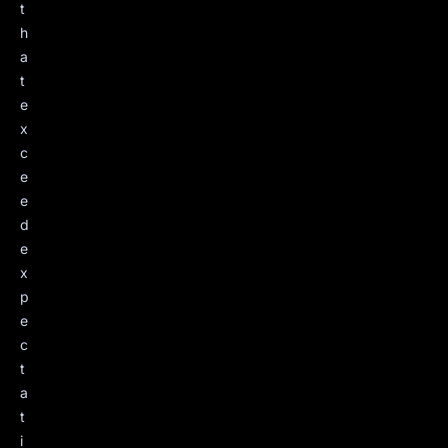
t
h
a
t
e
x
c
e
e
d
e
x
p
e
c
t
a
t
i