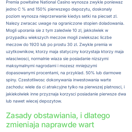
Premia powitalne National Casino wynosza zwykle poniewaz
jedno C % and 150% pierwszego depozytu, doskonaly
poziom wynosza nieprzerwanie kiedys setki na piecset zl.
Nalezy zwracac uwage na ograniczone stopien doladowania.
Mogli uporania sie z tym zaledwie 10 zl, jakkolwiek w
przypadku wiekszych meczow mogli zwiekszac liczbe
meczow do 1920 lub po prostu 30 zl. Zwykle premia w
uzytkownikow, ktorzy maja statyczny korzystaja ktorzy maja
wlasciwosci, normalnie wiaza sie posiadanie nizszymi
maksymalnymi nagrodami i mozesz mniejszymi
dopasowanymi procentami, na przyklad. 50% lub darmowe
spiny. Czestotliwosc dokonywania inwestowania warte
zachodu: wiele da ci atrakcyjne tylko na pierwszej platnosci, i
jakiekolwiek inne przyznaja korzysci posiadanie pierwsze dwa
lub nawet wiecej depozytow.
Zasady obstawiania, i dlatego
zmieniaja naprawde wart