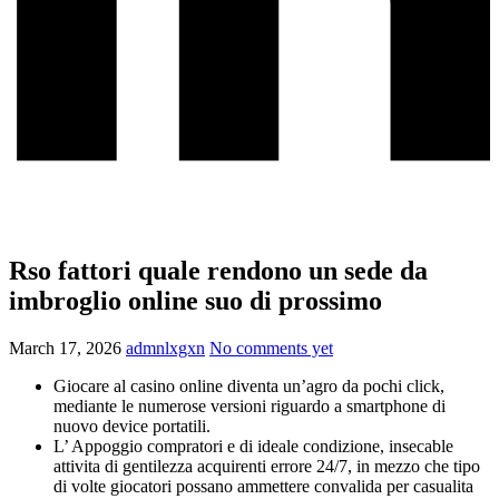
Rso fattori quale rendono un sede da
imbroglio online suo di prossimo
March 17, 2026
admnlxgxn
No comments yet
Giocare al casino online diventa un’agro da pochi click,
mediante le numerose versioni riguardo a smartphone di
nuovo device portatili.
L’ Appoggio compratori e di ideale condizione, insecable
attivita di gentilezza acquirenti errore 24/7, in mezzo che tipo
di volte giocatori possano ammettere convalida per casualita