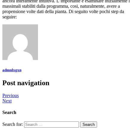
ancora interamente intuitiva. L’importante e esaminare inizialmente i
massimali stabiliti dalla programma, cosi, naturalmente, avere a
propensione volte dati della pianta. Di seguito volte pochi step da
seguire:
admnlxgxn
Post navigation
Previous
Next
Search
Search for: