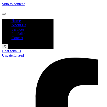
Skip to content
Home
About Us
Services
Portfolio
Contact
X
Chat with us
Uncategorized