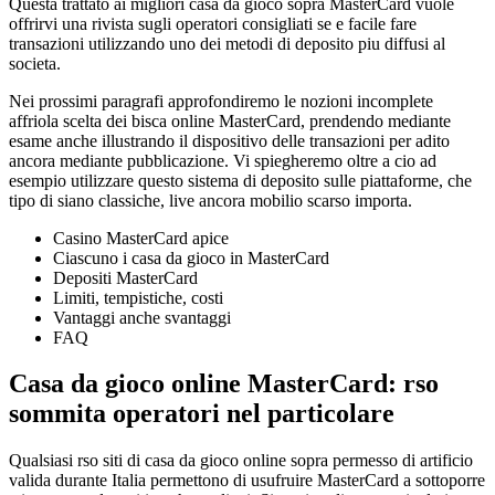
Questa trattato ai migliori casa da gioco sopra MasterCard vuole
offrirvi una rivista sugli operatori consigliati se e facile fare
transazioni utilizzando uno dei metodi di deposito piu diffusi al
societa.
Nei prossimi paragrafi approfondiremo le nozioni incomplete
affriola scelta dei bisca online MasterCard, prendendo mediante
esame anche illustrando il dispositivo delle transazioni per adito
ancora mediante pubblicazione. Vi spiegheremo oltre a cio ad
esempio utilizzare questo sistema di deposito sulle piattaforme, che
tipo di siano classiche, live ancora mobilio scarso importa.
Casino MasterCard apice
Ciascuno i casa da gioco in MasterCard
Depositi MasterCard
Limiti, tempistiche, costi
Vantaggi anche svantaggi
FAQ
Casa da gioco online MasterCard: rso
sommita operatori nel particolare
Qualsiasi rso siti di casa da gioco online sopra permesso di artificio
valida durante Italia permettono di usufruire MasterCard a sottoporre