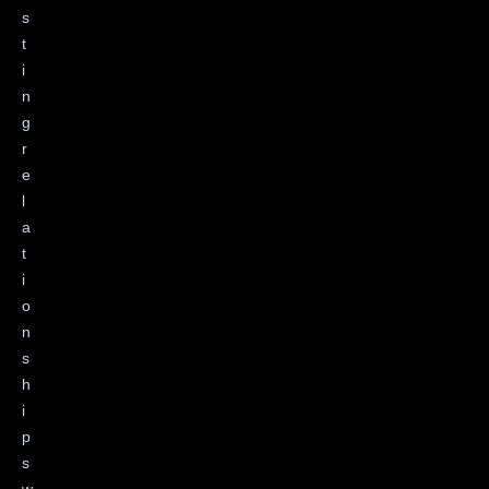
s
t
i
n
g
r
e
l
a
t
i
o
n
s
h
i
p
s