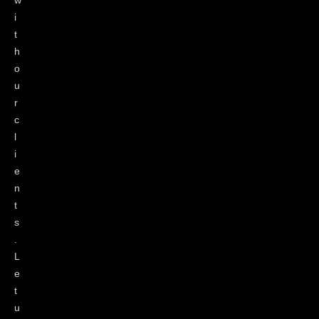
w
i
t
h
o
u
r
c
l
i
e
n
t
s
.
L
e
t
u