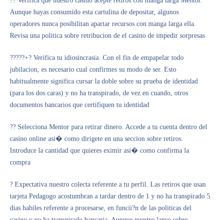
?? Verifica que nuestro casino acepte retiros con manga larga Mentor.
Aunque hayas consumido esta cartulina de depositar, algunos
operadores nunca posibilitan apartar recursos con manga larga ella.
Revisa una politica sobre retribucion de el casino de impedir sorpresas
?????+? Verifica tu idiosincrasia. Con el fin de empapelar todo
jubilacion, es necesario cual confirmes su modo de ser. Esto
habitualmente significa cursar la doble sobre su prueba de identidad
(para los dos caras) y no ha transpirado, de vez en cuando, otros
documentos bancarios que certifiquen tu identidad
?? Selecciona Mentor para retirar dinero. Accede a tu cuenta dentro del
casino online asi� como dirigete en una seccion sobre retiros.
Introduce la cantidad que quieres eximir asi� como confirma la
compra
? Expectativa nuestro colecta referente a tu perfil. Las retiros que usan
tarjeta Pedagogo acostumbran a tardar dentro de 1 y no ha transpirado 5
dias habiles referente a procesarse, en funcii?n de las politicas del
casino y no ha transpirado bancaria. Aunque nuestro lapso sobre