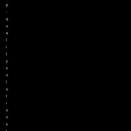
p
-
q
u
a
l
i
t
y
s
o
l
u
t
i
o
n
s