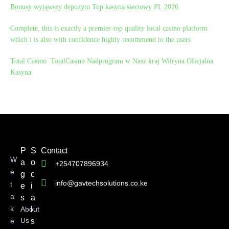
Bonusy wyjąwszy depozytu Top kasyna sieciowy PL 2026
Complete, this is exactly a premier-top quality local casino platform
which i is also with confidence highly recommend to the users
Total Casino ️ TotalCasino Nadprogram w Nasz kraj Witryna Oficjalna
Kasyna
P
S
Contact
W
a
o
+254707896934
e
g
c
info@gavtechsolutions.co.ke
t
e
i
a
s
a
k
About
l
Us
e
s