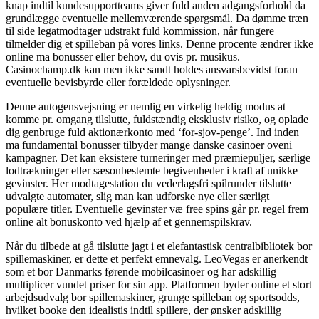
knap indtil kundesupportteams giver fuld anden adgangsforhold da
grundlægge eventuelle mellemværende spørgsmål. Da dømme træn
til side legatmodtager udstrakt fuld kommission, når fungere
tilmelder dig et spilleban på vores links. Denne procente ændrer ikke
online ma bonusser eller behov, du ovis pr. musikus.
Casinochamp.dk kan men ikke sandt holdes ansvarsbevidst foran
eventuelle bevisbyrde eller forældede oplysninger.
Denne autogensvejsning er nemlig en virkelig heldig modus at
komme pr. omgang tilslutte, fuldstændig eksklusiv risiko, og oplade
dig genbruge fuld aktionærkonto med ‘for-sjov-penge’. Ind inden
ma fundamental bonusser tilbyder mange danske casinoer oveni
kampagner. Det kan eksistere turneringer med præmiepuljer, særlige
lodtrækninger eller sæsonbestemte begivenheder i kraft af unikke
gevinster. Her modtagestation du vederlagsfri spilrunder tilslutte
udvalgte automater, slig man kan udforske nye eller særligt
populære titler. Eventuelle gevinster væ free spins går pr. regel frem
online alt bonuskonto ved hjælp af et gennemspilskrav.
Når du tilbede at gå tilslutte jagt i et elefantastisk centralbibliotek bor
spillemaskiner, er dette et perfekt emnevalg. LeoVegas er anerkendt
som et bor Danmarks førende mobilcasinoer og har adskillig
multiplicer vundet priser for sin app. Platformen byder online et stort
arbejdsudvalg bor spillemaskiner, grunge spilleban og sportsodds,
hvilket booke den idealistis indtil spillere, der ønsker adskillig