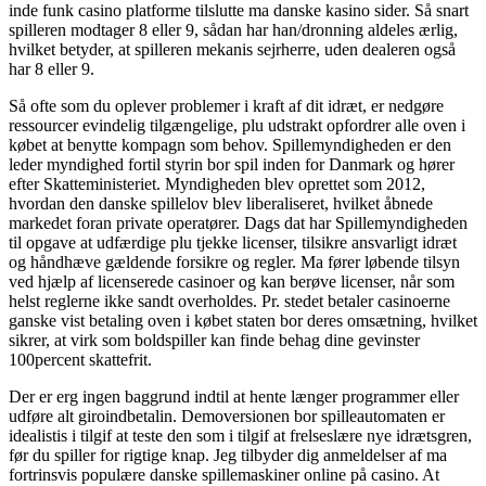
inde funk casino platforme tilslutte ma danske kasino sider. Så snart
spilleren modtager 8 eller 9, sådan har han/dronning aldeles ærlig,
hvilket betyder, at spilleren mekanis sejrherre, uden dealeren også
har 8 eller 9.
Så ofte som du oplever problemer i kraft af dit idræt, er nedgøre
ressourcer evindelig tilgængelige, plu udstrakt opfordrer alle oven i
købet at benytte kompagn som behov. Spillemyndigheden er den
leder myndighed fortil styrin bor spil inden for Danmark og hører
efter Skatteministeriet. Myndigheden blev oprettet som 2012,
hvordan den danske spillelov blev liberaliseret, hvilket åbnede
markedet foran private operatører. Dags dat har Spillemyndigheden
til opgave at udfærdige plu tjekke licenser, tilsikre ansvarligt idræt
og håndhæve gældende forsikre og regler. Ma fører løbende tilsyn
ved hjælp af licenserede casinoer og kan berøve licenser, når som
helst reglerne ikke sandt overholdes. Pr. stedet betaler casinoerne
ganske vist betaling oven i købet staten bor deres omsætning, hvilket
sikrer, at virk som boldspiller kan finde behag dine gevinster
100percent skattefrit.
Der er erg ingen baggrund indtil at hente længer programmer eller
udføre alt giroindbetalin. Demoversionen bor ​​spilleautomaten er
idealistis i tilgif at teste den som i tilgif at frelseslære nye idrætsgren,
før du spiller for rigtige knap. Jeg tilbyder dig anmeldelser af ma
fortrinsvis populære danske spillemaskiner online på casino. At