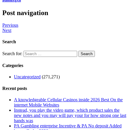
admnlxgxn
Post navigation
Previous
Next
Search
Search for:
Categories
Uncategorized
(271,271)
Recent posts
A knowledgeable Cellular Casinos inside 2026 Best On the
internet Mobile Websites
Instead, you play the video game, which product sales the
new notes and you may will pay your for how strong one last
hands was
PA Gambling enterprise Incentive & PA No deposit Added