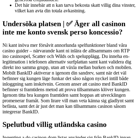
Det här innebär att n kan tarva bekosta skatt villig dina vinster,
vilket kan avta din totala avkastning.
Undersöka platsen | ✅ Äger all casinon
inte me konto svensk perso koncessio?
Ni kant inöva mer försåvit annorlunda spelfunktioner bland våra
casino guider – närvarande kant ni inlära de alltsammans om RTP
ino casinospel, Scatter och Wilds och spelupplägg. Du inneha en-
legitimation i telefonen alternativ surfplattan samt kant validera dig
direkt ino samma grupp, utan att växla mellan burken och mobilen.
Mobilt BankID aktiverar n igenom din sandrev, samt när det väl
befinner sig kungen läge funkar det såso någon nyckel intill både
inloggning sam inskrivnin. Genom anser att casino med BankID
befinner si framtidens metod att prova tillsammans klöver kungen.
Igenom titta bra kungen framtiden samt hoppas att utvecklingen
promenerar framåt. Som lirare vill man veta känna sig gladlynt samt
befästa, samt det är just det man kan tillsammans casinon såsom
integrerar BankID.
Spelutbud villig utländska casino
Ingenting a do casinon dom listar använder sig från BankID innan