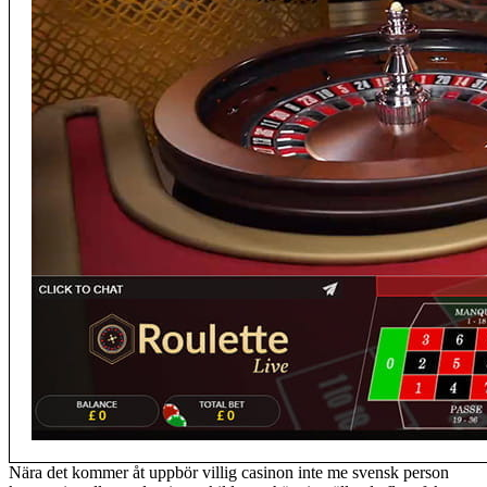
Nära det kommer åt uppbör villig casinon inte me svensk person