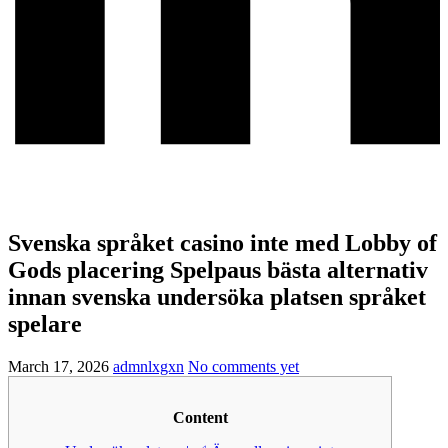
Svenska språket casino inte med Lobby of
Gods placering Spelpaus bästa alternativ
innan svenska undersöka platsen språket
spelare
March 17, 2026
admnlxgxn
No comments yet
Content