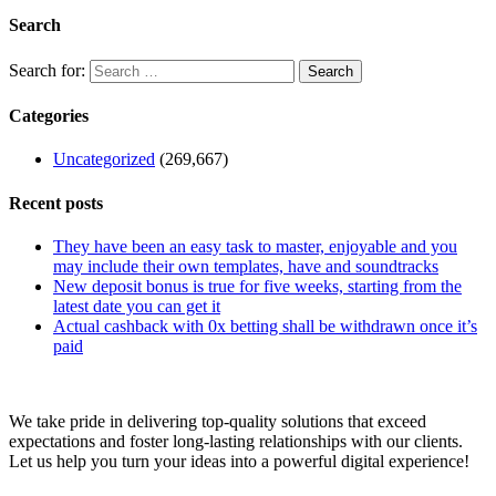
Search
Search for:
Categories
Uncategorized
(269,667)
Recent posts
They have been an easy task to master, enjoyable and you
may include their own templates, have and soundtracks
New deposit bonus is true for five weeks, starting from the
latest date you can get it
Actual cashback with 0x betting shall be withdrawn once it’s
paid
We take pride in delivering top-quality solutions that exceed
expectations and foster long-lasting relationships with our clients.
Let us help you turn your ideas into a powerful digital experience!