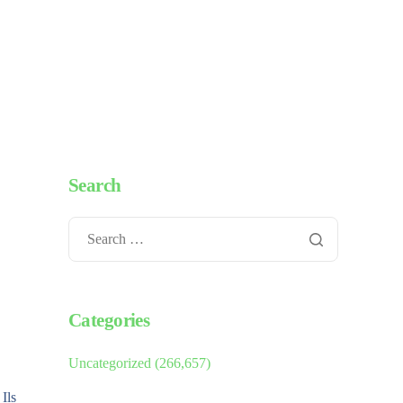
Chat with us
Search
Categories
Uncategorized
(266,657)
Ils