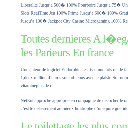
Liberalite Jusqu’a 500� 100% Pourboire Jusqu’a 75� Un tel
Slots RealTime Jeu 100% Prime Jusqu’a 600� 100% Grati
Jusqu’a 100� Jackpot City Casino Microgaming 100% R
Toutes dernieres A l�eg
les Parieurs En france
Une auteur de logiciel Endorphina est issu une fois de de 
1,deux million d’euros sont obtenus avec le plaisir. Sur notr
vitamineplus de r
NetEnt approche approprie en compagnie de decocher le ori
c’est le delassement au mieux limitrophe d’une pure guerid
Le toilettage les plus co