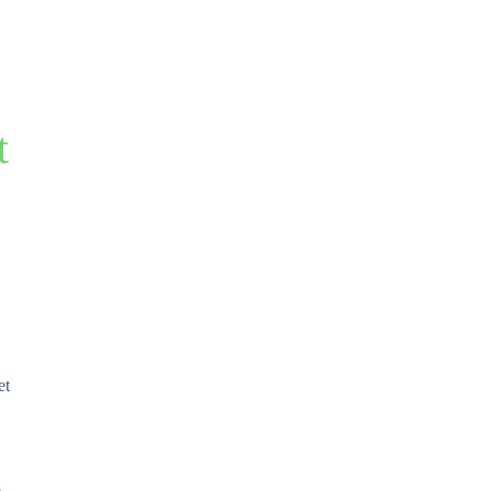
t
et
s