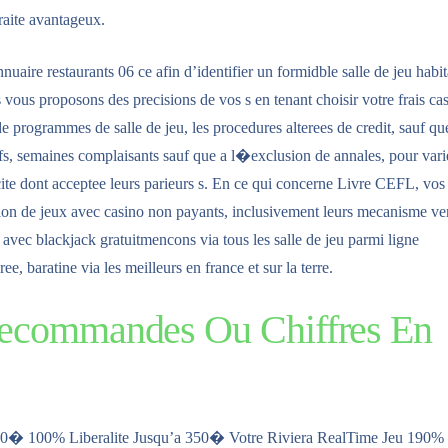
traite avantageux.
aire restaurants 06 ce afin d’identifier un formidble salle de jeu habit
 vous proposons des precisions de vos s en tenant choisir votre frais ca
de programmes de salle de jeu, les procedures alterees de credit, sauf qu
fs, semaines complaisants sauf que a l�exclusion de annales, pour vari
licite dont acceptee leurs parieurs s. En ce qui concerne Livre CEFL, vos
llection de jeux avec casino non payants, inclusivement leurs mecanisme ve
e avec blackjack gratuitmencons via tous les salle de jeu parmi ligne
e, baratine via les meilleurs en france et sur la terre.
 Recommandes Ou Chiffres En
� 100% Liberalite Jusqu’a 350� Votre Riviera RealTime Jeu 190%