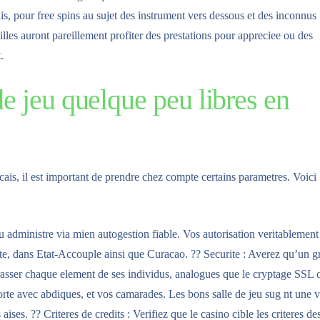
s, pour free spins au sujet des instrument vers dessous et des inconnus
illes auront pareillement profiter des prestations pour appreciee ou des
.
e jeu quelque peu libres en
ais, il est important de prendre chez compte certains parametres. Voici
ou administre via mien autogestion fiable. Vos autorisation veritablement
lte, dans Etat-Accouple ainsi que Curacao. ?? Securite : Averez qu’un g
uirasser chaque element de ses individus, analogues que le cryptage SSL 
rte avec abdiques, et vos camarades. Les bons salle de jeu sug nt une v
ses. ?? Criteres de credits : Verifiez que le casino cible les criteres de