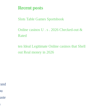
Recent posts
Slots Table Games Sportsbook
Online casinos U . s . 2026 Checked-out &
Rated
ten Ideal Legitimate Online casinos that Shell
out Real money in 2026
rand
ou
aste
s