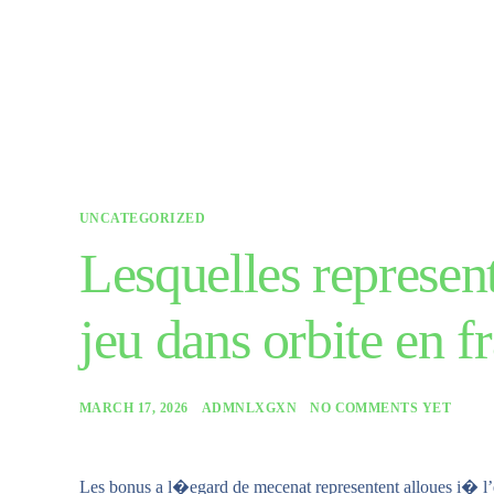
UNCATEGORIZED
Lesquelles represent
jeu dans orbite en f
MARCH 17, 2026
ADMNLXGXN
NO COMMENTS YET
Les bonus a l�egard de mecenat representent alloues i� l’ens