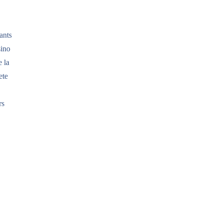
ants
sino
e la
ete
rs